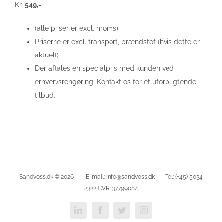
Kr.
549,-
(alle priser er excl. moms)
Priserne er excl. transport, brændstof (hvis dette er
aktuelt)
Der aftales en specialpris med kunden ved
erhvervsrengøring. Kontakt os for et uforpligtende
tilbud.
Sandvoss.dk ©
2026 | E-mail: info@sandvoss.dk | Tel: (+45) 5034
2322 CVR: 37799084
LinkedIn
Facebook
Twitter
Instagram