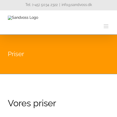
Skip
Tel: (+45) 5034 2322
|
info@sandvoss.dk
to
content
Priser
Vores priser