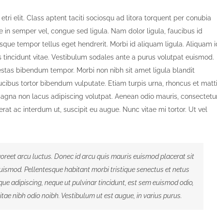
etri elit. Class aptent taciti sociosqu ad litora torquent per conubia
e in semper vel, congue sed ligula. Nam dolor ligula, faucibus id
tesque tempor tellus eget hendrerit. Morbi id aliquam ligula. Aliquam i
s tincidunt vitae. Vestibulum sodales ante a purus volutpat euismod.
gestas bibendum tempor. Morbi non nibh sit amet ligula blandit
aucibus tortor bibendum vulputate. Etiam turpis urna, rhoncus et matt
magna non lacus adipiscing volutpat. Aenean odio mauris, consectetu
erat ac interdum ut, suscipit eu augue. Nunc vitae mi tortor. Ut vel
aoreet arcu luctus. Donec id arcu quis mauris euismod placerat sit
euismod. Pellentesque habitant morbi tristique senectus et netus
ue adipiscing, neque ut pulvinar tincidunt, est sem euismod odio,
vitae nibh odio noibh. Vestibulum ut est augue, in varius purus.