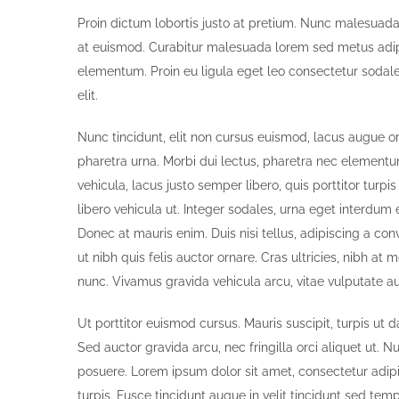
Proin dictum lobortis justo at pretium. Nunc malesuada
at euismod. Curabitur malesuada lorem sed metus adi
elementum. Proin eu ligula eget leo consectetur sodale
elit.
Nunc tincidunt, elit non cursus euismod, lacus augue o
pharetra urna. Morbi dui lectus, pharetra nec elementu
vehicula, lacus justo semper libero, quis porttitor turp
libero vehicula ut. Integer sodales, urna eget interdum e
Donec at mauris enim. Duis nisi tellus, adipiscing a conva
ut nibh quis felis auctor ornare. Cras ultricies, nibh at m
nunc. Vivamus gravida vehicula arcu, vitae vulputate au
Ut porttitor euismod cursus. Mauris suscipit, turpis ut da
Sed auctor gravida arcu, nec fringilla orci aliquet u
posuere. Lorem ipsum dolor sit amet, consectetur adipis
turpis. Fusce tincidunt augue in velit tincidunt sed te