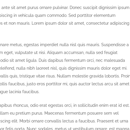
 ante sit amet purus ornare pulvinar. Donec suscipit dignissim ipsum
piscing in vehicula quam commodo. Sed porttitor elementum
s et non mauris. Lorem ipsum dolor sit amet, consectetur adipiscing
rnare metus, egestas imperdiet nulla nisl quis mauris. Suspendisse a
m eget, vulputate ut nisi. Aliquam accumsan, nulla sed feugiat
is odio sit amet ligula. Duis dapibus fermentum orci, nec malesuada
leifend, nulla nibh laoreet nisl, quis dignissim mauris dolor eget mi.
llis quis, tristique vitae risus. Nullam molestie gravida lobortis. Proi
ollis faucibus, justo eros porttitor mi, quis auctor lectus arcu sit amet
gue lacinia faucibus.
pibus rhoncus, odio erat egestas orci, in sollicitudin enim erat id est.
t. Nullam eu pretium purus. Maecenas fermentum posuere sem vel
cing elit. Morbi ornare convallis lectus a faucibus. Praesent et urna
mpor felis porta. Nunc sodales, metus ut vestibulum ornare, est magna