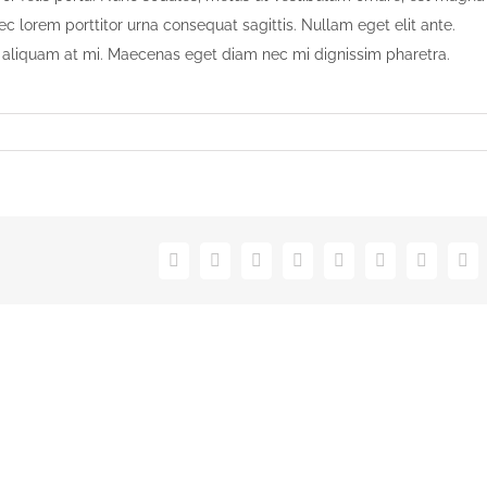
nec lorem porttitor urna consequat sagittis. Nullam eget elit ante.
, aliquam at mi. Maecenas eget diam nec mi dignissim pharetra.
Facebook
Twitter
Reddit
LinkedIn
Tumblr
Pinterest
Vk
Em