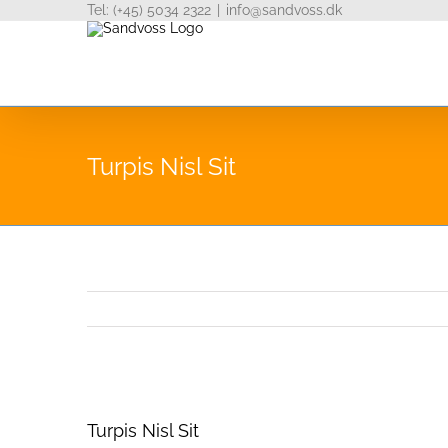
Tel: (+45) 5034 2322
|
info@sandvoss.dk
Skip
to
content
Turpis Nisl Sit
View
Larger
Turpis Nisl Sit